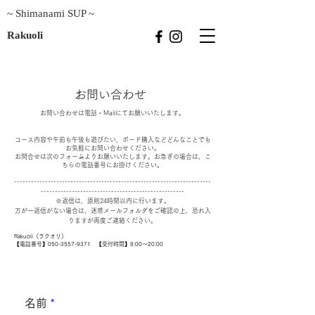
~ Shimanami SUP ~
Rakuoli
お問い合わせ
​お問い合わせは電話・Mailにてお願いいたします。
コース内容や午前も午後も遊びたい，ボード購入などどんなことでも
お気軽にお問い合わせください。
お問合せは次のフォームよりお願いいたします。お急ぎの場合は，こ
ちらの電話番号にお掛けください。
----------------------------------------------------------------------
---------------------------------------------------
※返信は，原則24時間以内に行います。
万が一返信がない場合は，迷惑メールフォルダをご確認の上，恐れ入
りますが再度ご連絡ください。
Rakuoli（ラクオリ）
【電話番号】050-3557-9371 【受付時間】8:00～20:00
名前